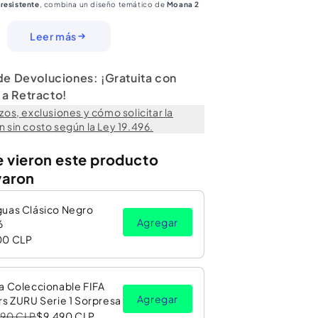
 resistente
, combina un diseño temático de
Moana 2
al para el día a día. Además, es
Libre de BPA
,
uilidad para el uso infantil.
Leer más
tasandwich
 Principal):
Plástico
 de Devoluciones: ¡Gratuita con
ulticompartimento
a Retracto!
tiples compartimentos
zos, exclusiones y cómo solicitar la
fantil
 sin costo según la Ley 19.496.
:
No
:
No
e vieron este producto
 Embalar:
varon
guas Clásico Negro
Agregar
6
00 CLP
a Coleccionable FIFA
Agregar
rs ZURU Serie 1 Sorpresa
990 CLP
$9.490 CLP