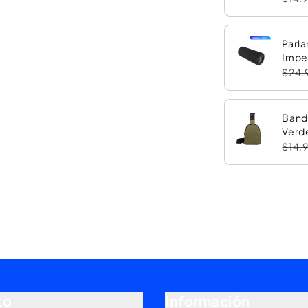
Parla
Impe
con 
$24.
Band
Verd
$14.
to
Información