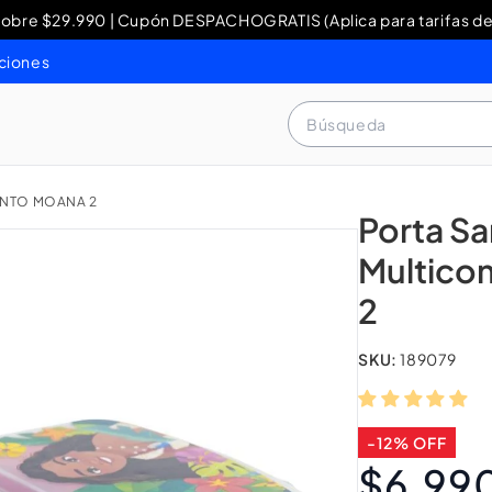
re $29.990 | Cupón DESPACHOGRATIS (Aplica para tarifas de
y Devoluciones: contacto WhatsApp + 56 9 3460 4429 o al 80
ciones
Búsqueda
ENTO MOANA 2
Porta S
Multico
2
SKU:
189079
-12% OFF
$6.99