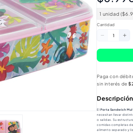
1 unidad ($6.
Cantidad
Cantidad
Reducir
Au
cantidad
ca
para
pa
Porta
Po
Sandwich
Sa
Paga con débit
Multicompa
Mu
sin interés de
$
Moana
Mo
2
2
Descripció
El
Porta Sandwich Mu
necesitan llevar distin
o salidas. Su estructu
comidas completas d
alimento separado y lis