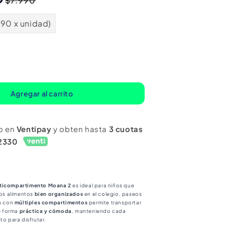
$7.990
habitual
de
oferta
990 x unidad)
mentar
ntidad
ra
Agregar al carrito
rta
ndwich
o en
Ventipay
y obten hasta
3 cuotas
rtimento
lticompartimento
2330
ana
n
lticompartimento Moana 2
es ideal para niños que
tos alimentos
bien organizados
en el colegio, paseos
ra con
múltiples compartimentos
permite transportar
e forma
práctica y cómoda
, manteniendo cada
to para disfrutar.