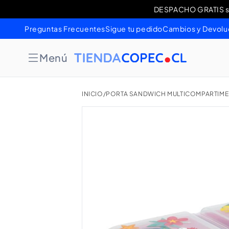
Ir
DESPACHO GRATIS sob
Cambios 
directamente
al contenido
Preguntas Frecuentes
Sigue tu pedido
Cambios y Devolu
Menú
INICIO
/
PORTA SANDWICH MULTICOMPARTIM