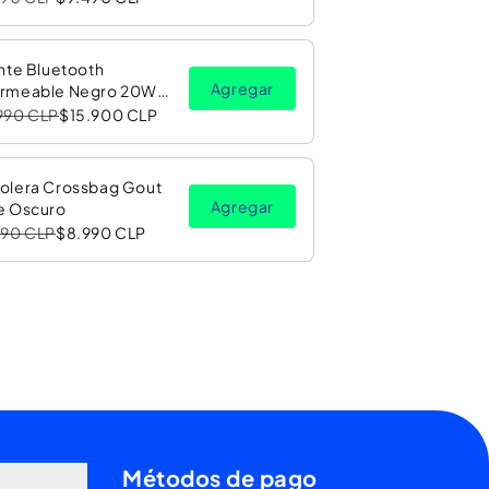
nte Bluetooth
Agregar
rmeable Negro 20W
Luz LED RGB PV26 Copec
990 CLP
$15.900 CLP
olera Crossbag Gout
Agregar
e Oscuro
990 CLP
$8.990 CLP
Métodos de pago