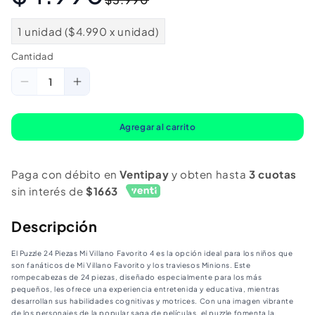
habitual
de
oferta
1 unidad ($4.990 x unidad)
Cantidad
Cantidad
Reducir
Aumentar
cantidad
cantidad
para
para
Agregar al carrito
Puzzles
Puzzles
24
24
Paga con débito en
Ventipay
y obten hasta
3 cuotas
Piezas
Piezas
sin interés de
$1663
Mi
Mi
Villano
Villano
Descripción
Favorito
Favorito
El Puzzle 24 Piezas Mi Villano Favorito 4 es la opción ideal para los niños que
4
4
son fanáticos de Mi Villano Favorito y los traviesos Minions. Este
rompecabezas de 24 piezas, diseñado especialmente para los más
pequeños, les ofrece una experiencia entretenida y educativa, mientras
desarrollan sus habilidades cognitivas y motrices. Con una imagen vibrante
de los personajes de la popular saga de películas, el puzzle fomenta la