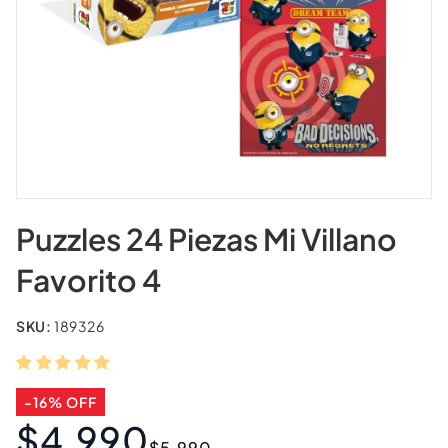
Puzzles 24 Piezas Mi Villano
Favorito 4
SKU:
189326
-16% OFF
$4.990
Precio
Precio
$5.990