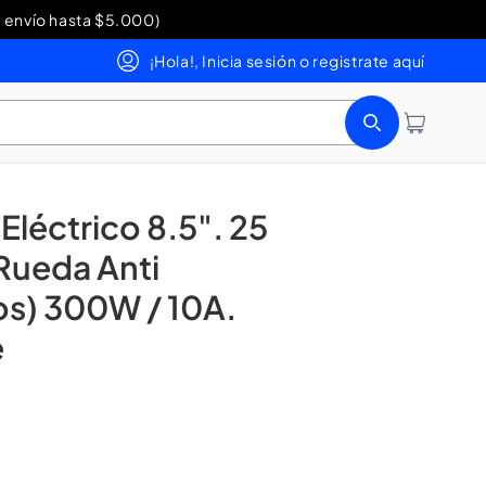
 envío hasta $5.000)
0 200 354
¡Hola!, Inicia sesión o registrate aquí
Iniciar sesión
Carrito
Eléctrico 8.5". 25
Rueda Anti
os) 300W / 10A.
e