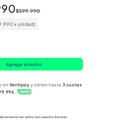
990
Precio
Precio
$599.990
habitual
de
oferta
9.990 x unidad)
mentar
ntidad
ra
Agregar al carrito
ooter
ctrico
o en
Ventipay
y obten hasta
3 cuotas
&quot;.
99.996
hr.
n
ueda
i
 de moverte con estilo con nuestro Scooter
chazos)