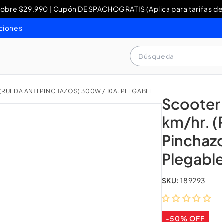
re $29.990 | Cupón DESPACHOGRATIS (Aplica para tarifas de
y Devoluciones: contacto WhatsApp + 56 9 3460 4429 o al 80
ciones
Búsqueda
 (RUEDA ANTI PINCHAZOS) 300W / 10A. PLEGABLE
Scooter 
km/hr. (
Pinchaz
Plegabl
SKU:
189293
-50% OFF