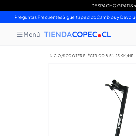
Ir
DESPACHO GRATIS sob
Cambios 
directamente
al contenido
Preguntas Frecuentes
Sigue tu pedido
Cambios y Devolu
Menú
INICIO
/
SCOOTER ELÉCTRICO 8.5". 25 KM/HR.