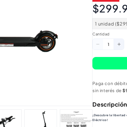
$299.
1 unidad ($29
Cantidad
Cantidad
Reducir
Au
cantidad
ca
para
pa
Scooter
Sc
Eléctrico
Elé
Paga con débit
8.5&quot;.
8.5
sin interés de
$
25
25
km/hr.
km/
Descripció
(Rueda
(R
Anti
Ant
¡Descubre la libertad
Eléctrico!
Pinchazos)
Pin