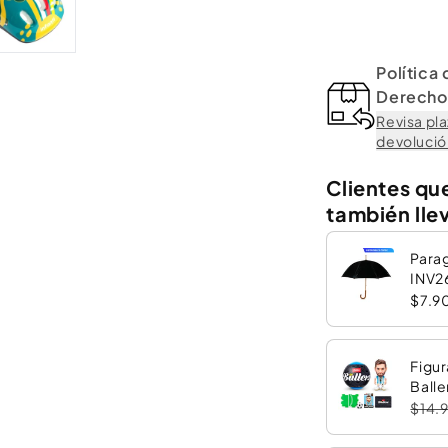
Gracias al resistente c
de cada trayecto y av
necesaria frente a una
Política
Perfecto y recomendad
Derecho 
¡Descubre tú también e
Revisa pla
diferentes diseños!
devolución
¡Cuidamos lo que más
Clientes qu
también lle
Para
INV2
$7.9
Figur
Balle
$14.