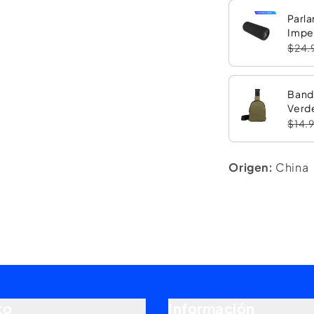
Parla
Impe
con 
$24.
Band
Verd
$14.
Origen:
China
to
Información