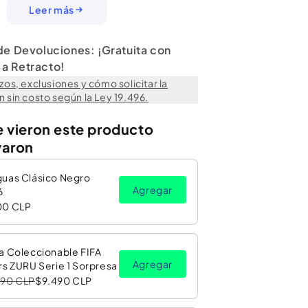
asco, rodilleras y coderas, tu pequeño podrá disfrutar
Leer más
entura sobre su rodado, teniendo la protección
 caída o mal movimiento.
 de Devoluciones: ¡Gratuita con
o para niños desde los 4 años en adelante.
a Retracto!
l Set de Casco y Rodilleras de Infanti en sus
zos, exclusiones y cómo solicitar la
 sin costo según la Ley 19.496.
 amas!
e vieron este producto
varon
guas Clásico Negro
Agregar
6
00 CLP
a Coleccionable FIFA
Agregar
rs ZURU Serie 1 Sorpresa
990 CLP
$9.490 CLP