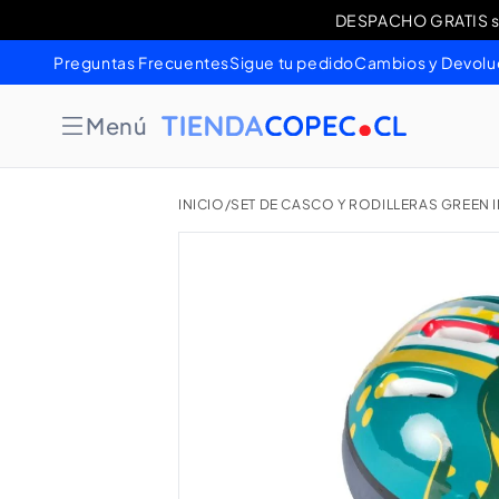
Ir
DESPACHO GRATIS sob
Cambios 
directamente
al contenido
Preguntas Frecuentes
Sigue tu pedido
Cambios y Devolu
Menú
INICIO
/
SET DE CASCO Y RODILLERAS GREEN I