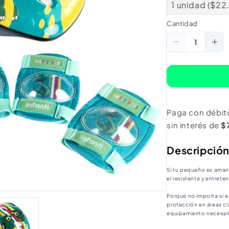
1 unidad ($22
Cantidad
Cantidad
Reducir
Au
cantidad
ca
para
pa
Set
Se
De
De
Paga con débit
Casco
Ca
sin interés de
$
Y
Y
Rodilleras
Rod
Descripció
Green
Gr
Infanti
Inf
Si tu pequeño es aman
el resistente y entrete
Porque no importa si e
protección en áreas cl
equipamiento necesar