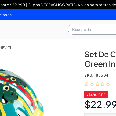
re $29.990 | Cupón DESPACHOGRATIS (Aplica para tarifas de
y Devoluciones: contacto WhatsApp + 56 9 3460 4429 o al 80
ciones
Búsqueda
NFANTI
Set De C
Green In
SKU:
188504
-14% OFF
$22.9