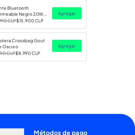
nte Bluetooth
Agregar
rmeable Negro 20W
Luz LED RGB PV26 Copec
990 CLP
$15.900 CLP
olera Crossbag Gout
Agregar
e Oscuro
990 CLP
$8.990 CLP
Métodos de pago