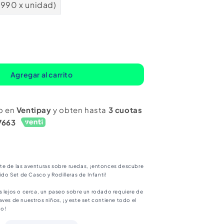
.990 x unidad)
mentar
ntidad
ra
Agregar al carrito
t
o en
Ventipay
y obten hasta
3 cuotas
sco
7663
illeras
n
een
anti
te de las aventuras sobre ruedas, ¡entonces descubre
nido Set de Casco y Rodilleras de Infanti!
s lejos o cerca, un paseo sobre un rodado requiere de
aves de nuestros niños, ¡y este set contiene todo el
io!