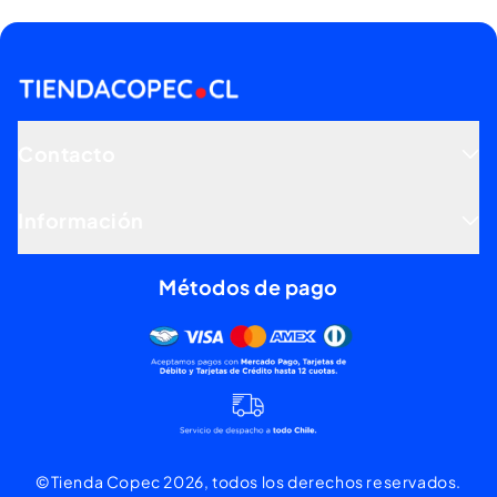
Contacto
Información
Métodos de pago
Mercado pago, tarjetas de dé
©Tienda Copec 2026, todos los derechos reservados.