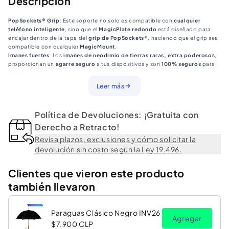
Descripción
Ventilación
Ventilación
PopSockets® Grip
: Este soporte no solo es compatible con
cualquier
Scosche
Scosche
teléfono inteligente
, sino que el
MagicPlate redondo
está diseñado para
Mmv-
Mmv-
encajar dentro de la tapa del
grip de PopSockets®
, haciendo que el grip sea
compatible con cualquier
MagicMount
.
Rp
Rp
Imanes fuertes
: Los
imanes de neodimio de tierras raras, extra poderosos
,
proporcionan un
agarre seguro
a tus dispositivos y son
100% seguros
para
dispositivos móviles.
Patas de soporte
: Usa tu
soporte de ventilación
como
soporte para mesas
Leer más
o mesitas de noche
.
Incluido en el paquete
:
1 soporte
Política de Devoluciones: ¡Gratuita con
2 adhesivos
1 MagicPlate grande
Derecho a Retracto!
1 MagicPlate pequeño
Revisa plazos, exclusiones y cómo solicitar la
1 película protectora
devolución sin costo según la Ley 19.496.
1 toallita limpiadora con alcohol
1 manual de usuario
Clientes que vieron este producto
también llevaron
Paraguas Clásico Negro INV26
Agregar
$7.900 CLP