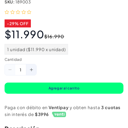
SKU:
189003
-29% OFF
$11.990
Precio
Precio
$16.990
habitual
de
oferta
1 unidad ($11.990 x unidad)
Cantidad
Cantidad
Reducir
Aumentar
cantidad
cantidad
para
para
Agregar al carrito
Soporte
Soporte
Magnético
Magnético
Paga con débito en
Ventipay
y obten hasta
3 cuotas
De
De
sin interés de
$3996
Celular
Celular
Para
Para