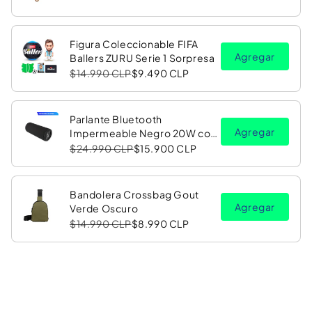
Figura Coleccionable FIFA
Agregar
Ballers ZURU Serie 1 Sorpresa
$14.990 CLP
$9.490 CLP
Parlante Bluetooth
Agregar
Impermeable Negro 20W con
Luz LED RGB PV26 Copec
$24.990 CLP
$15.900 CLP
Bandolera Crossbag Gout
Agregar
Verde Oscuro
$14.990 CLP
$8.990 CLP