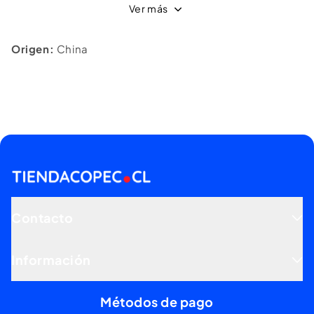
Ver más
Origen:
China
Contacto
Información
Métodos de pago