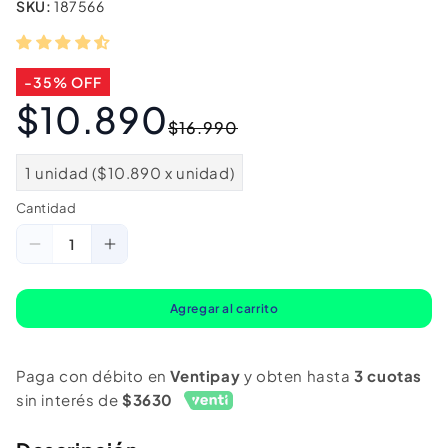
SKU:
187566
-35% OFF
$10.890
Precio
Precio
$16.990
habitual
de
oferta
1 unidad ($10.890 x unidad)
Cantidad
Cantidad
Reducir
Aumentar
cantidad
cantidad
para
para
Agregar al carrito
Tz
Tz
Camion
Camion
Paga con débito en
Ventipay
y obten hasta
3 cuotas
Mega
Mega
sin interés de
$3630
Transportador
Transportador
Con
Con