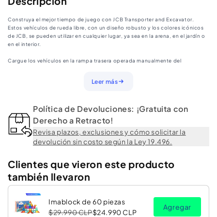
Descripción
Excavadora
Excavadora
Construya el mejor tiempo de juego con JCB Transporter and Excavator.
Estos vehículos de rueda libre, con un diseño robusto y los colores icónicos
de JCB, se pueden utilizar en cualquier lugar, ya sea en la arena, en el jardín o
en el interior.
Cargue los vehículos en la rampa trasera operada manualmente del
transportador y asegúrelos en su lugar levantándola nuevamente. La pala
delantera y el brazo excavador de las excavadoras se pueden mover
Leer más
manualmente para sostener objetos y ayudar a desarrollar habilidades
motoras finas.
Política de Devoluciones: ¡Gratuita con
El JCB Transporter, que crea innumerables horas de diversión imaginativa y
creativa, es el regalo perfecto para cualquier pequeño constructor en
Derecho a Retracto!
ciernes. Apto para mayores de 18 meses
Revisa plazos, exclusiones y cómo solicitar la
devolución sin costo según la Ley 19.496.
Clientes que vieron este producto
también llevaron
Imablock de 60 piezas
Agregar
$29.990 CLP
$24.990 CLP