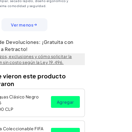
 limpiar, secado rápido, diseño ergonómico y
áxima comodidad y seguridad.
Ver menos
 de Devoluciones: ¡Gratuita con
a Retracto!
zos, exclusiones y cómo solicitar la
 sin costo según la Ley 19.496.
e vieron este producto
varon
guas Clásico Negro
Agregar
6
00 CLP
a Coleccionable FIFA