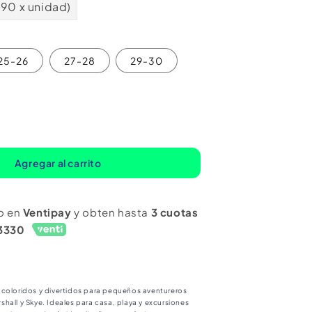
990 x unidad)
25-26
27-28
29-30
mentar
ntidad
ra
Agregar al carrito
dalia
eco
o en
Ventipay
y obten hasta
3 cuotas
a
3330
w
rol
n
sado
 coloridos y divertidos para pequeños aventureros
hall y Skye. Ideales para casa, playa y excursiones