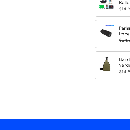
Balle
$14.
Parla
Impe
con 
$24.
Band
Verd
$14.