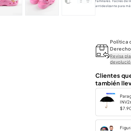
familiares. Fáciles de
antideslizante para m
Política
Derecho 
Revisa pla
devolución
Clientes qu
también lle
Para
INV2
$7.9
Figur