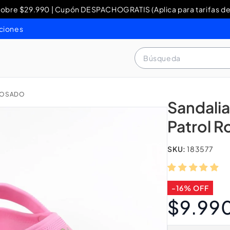
re $29.990 | Cupón DESPACHOGRATIS (Aplica para tarifas de
y Devoluciones: contacto WhatsApp + 56 9 3460 4429 o al 80
ciones
Búsqueda
 ROSADO
Sandali
Patrol 
SKU:
183577
-16% OFF
$9.99