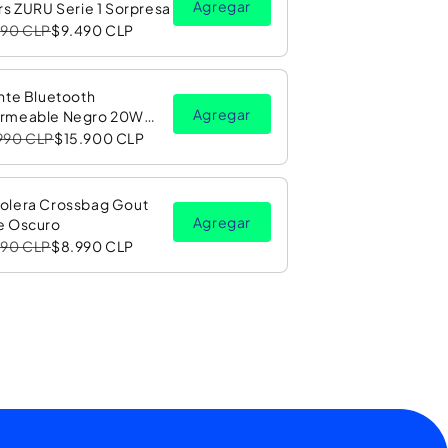
Agregar
rs ZURU Serie 1 Sorpresa
990 CLP
$9.490 CLP
nte Bluetooth
Agregar
rmeable Negro 20W
Luz LED RGB PV26 Copec
990 CLP
$15.900 CLP
olera Crossbag Gout
Agregar
e Oscuro
990 CLP
$8.990 CLP