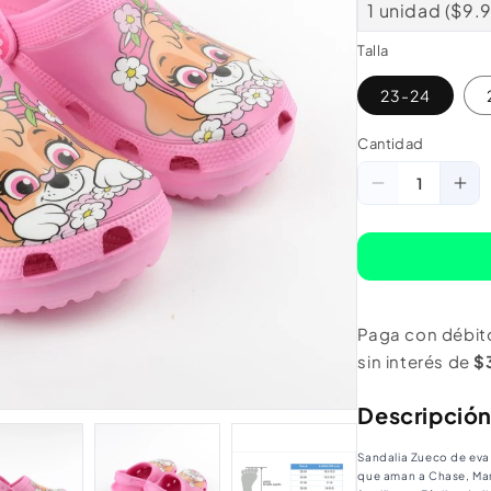
1 unidad ($9.
Talla
23-24
Cantidad
Cantidad
Reducir
Au
cantidad
ca
para
pa
Sandalia
San
Zueco
Zu
Paga con débit
Niña
Niñ
sin interés de
$
Paw
Pa
Patrol
Pat
Descripció
Rosado
Ro
Sandalia Zueco de eva
que aman a Chase, Mars