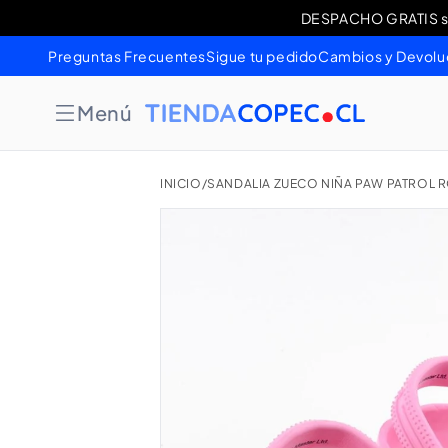
Ir
DESPACHO GRATIS sob
Cambios 
directamente
al contenido
Preguntas Frecuentes
Sigue tu pedido
Cambios y Devolu
Menú
INICIO
/
SANDALIA ZUECO NIÑA PAW PATROL