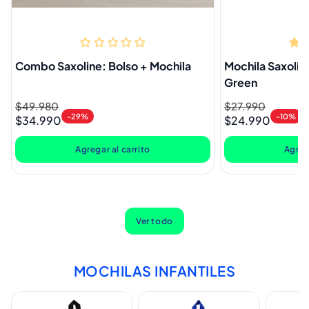
Combo Saxoline: Bolso + Mochila
Mochila Saxolin
Green
Precio
$49.980
Precio
Precio
$27.990
Precio
-29%
-10%
$34.990
$24.990
habitual
de
habitual
de
oferta
oferta
Agregar al carrito
Agreg
Ver todo
MOCHILAS INFANTILES