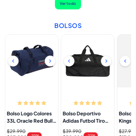
Ver todo
BOLSOS
Bolso Logo Colores
Bolso Deportivo
Bolso S
33L Oracle Red Bull
Adidas Futbol Tiro
Kingst
Racing
League Negro 39.5L
Negro 
Precio
$29.990
Precio
Precio
$39.990
Precio
Precio
$27.90
Precio
-20%
-22%