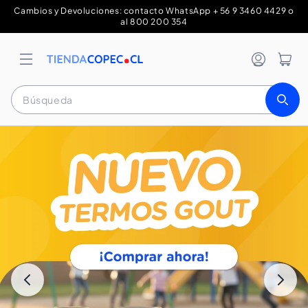
Ir
Cambios y Devoluciones: contacto WhatsApp + 56 9 3460 4429 o
directamente
al 800 200 354
al contenido
Iniciar sesi
Carrit
Búsqueda